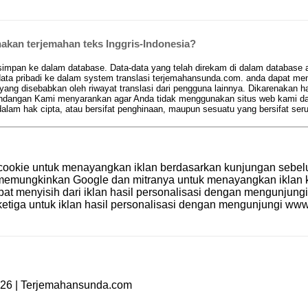
kan terjemahan teks Inggris-Indonesia?
pan ke dalam database. Data-data yang telah direkam di dalam database aka
ta pribadi ke dalam system translasi terjemahansunda.com. anda dapat men
 yang disebabkan oleh riwayat translasi dari pengguna lainnya. Dikarenakan 
 pandangan Kami menyarankan agar Anda tidak menggunakan situs web kami d
am hak cipta, atau bersifat penghinaan, maupun sesuatu yang bersifat se
cookie untuk menayangkan iklan berdasarkan kunjungan sebel
le memungkinkan Google dan mitranya untuk menayangkan ikla
apat menyisih dari iklan hasil personalisasi dengan mengunjung
etiga untuk iklan hasil personalisasi dengan mengunjungi
www.
026 | Terjemahansunda.com