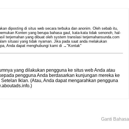
n diposting di situs web secara terbuka dan anonim. Oleh sebab itu,
emukan Konten yang berupa bahasa gaul, kata-kata tidak senonoh, hal-
hasil terjemahan yang dibuat oleh system translasi terjemahansunda.com
alam situasi yang tidak nyaman. Jika pada saat anda melakukan
rupa, Anda dapat menghubungi kami di →
"Kontak"
umnya yang dilakukan pengguna ke situs web Anda atau
n kepada pengguna Anda berdasarkan kunjungan mereka ke
i
Setelan Iklan
. (Atau, Anda dapat mengarahkan pengguna
aboutads.info
.)
Ganti Bahasa